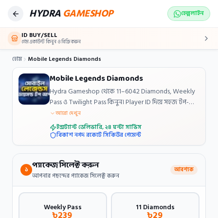
Skip to main content
HYDRA
GAMESHOP
হেল্পলাইন
ID BUY/SELL
গেম একাউন্ট কিনুন ও বিক্রি করুন
হোম
Mobile Legends Diamonds
Mobile Legends Diamonds
Hydra Gameshop থেকে 11–6042 Diamonds, Weekly
Pass ও Twilight Pass কিনুন। Player ID দিয়ে সহজ টপ-
আপ, বিকাশ/নগদ/রকেট পেমেন্ট।
আরো দেখুন
ইন্সট্যান্ট ডেলিভারি, ২৪ ঘন্টা সার্ভিস
বিকাশ নগদ রকেটে সিকিউর পেমেন্ট
প্যাকেজ সিলেক্ট করুন
১
আবশ্যক
আপনার পছন্দের প্যাকেজ সিলেক্ট করুন
Weekly Pass
11 Diamonds
৳
239
৳
29