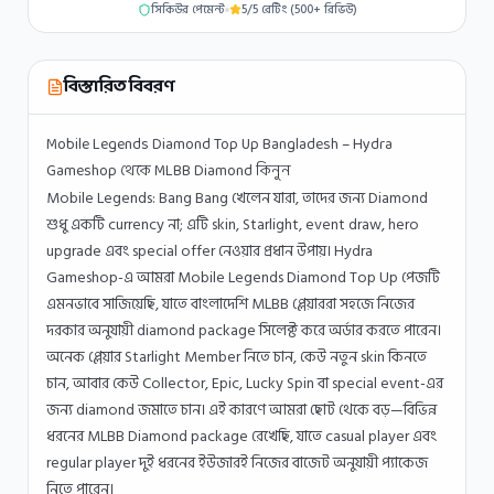
সিকিউর পেমেন্ট
5/5
রেটিং (
500+
রিভিউ)
বিস্তারিত বিবরণ
Mobile Legends Diamond Top Up Bangladesh – Hydra
Gameshop থেকে MLBB Diamond কিনুন
Mobile Legends: Bang Bang
খেলেন যারা, তাদের জন্য Diamond
শুধু একটি currency না; এটি skin, Starlight, event draw, hero
upgrade এবং special offer নেওয়ার প্রধান উপায়। Hydra
Gameshop-এ আমরা Mobile Legends Diamond Top Up পেজটি
এমনভাবে সাজিয়েছি, যাতে বাংলাদেশি MLBB প্লেয়াররা সহজে নিজের
দরকার অনুযায়ী diamond package সিলেক্ট করে অর্ডার করতে পারেন।
অনেক প্লেয়ার Starlight Member নিতে চান, কেউ নতুন skin কিনতে
চান, আবার কেউ Collector, Epic, Lucky Spin বা special event-এর
জন্য diamond জমাতে চান। এই কারণে আমরা ছোট থেকে বড়—বিভিন্ন
ধরনের MLBB Diamond package রেখেছি, যাতে casual player এবং
regular player দুই ধরনের ইউজারই নিজের বাজেট অনুযায়ী প্যাকেজ
নিতে পারেন।