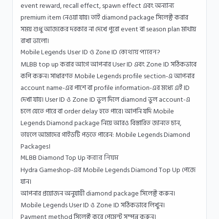
event reward, recall effect, spawn effect এবং অন্যান্য
premium item নেওয়া যায়। তাই diamond package সিলেক্ট করার
সময় শুধু আজকের দরকার না দেখে পুরো event বা season plan মাথায়
রাখা ভালো।
Mobile Legends User ID ও Zone ID কোথায় পাবেন?
MLBB top up করার আগে আপনার User ID এবং Zone ID সঠিকভাবে
কপি করুন। সাধারণত Mobile Legends profile section-এ আপনার
account name-এর পাশে বা profile information-এর মধ্যে এই ID
দেখা যায়। User ID ও Zone ID ভুল দিলে diamond ভুল account-এ
চলে যেতে পারে বা order delay হতে পারে। আপনি যদি Mobile
Legends Diamond package নিয়ে আরও বিস্তারিত জানতে চান,
তাহলে আমাদের গাইডটি পড়তে পারেন:
Mobile Legends Diamond
Packages
।
MLBB Diamond Top Up করার নিয়ম
Hydra Gameshop-এর Mobile Legends Diamond Top Up পেজে
যান।
আপনার প্রয়োজন অনুযায়ী diamond package সিলেক্ট করুন।
Mobile Legends User ID ও Zone ID সঠিকভাবে লিখুন।
Payment method সিলেক্ট করে পেমেন্ট সম্পন্ন করুন।