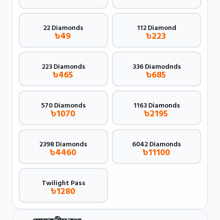
22 Diamonds
112 Diamond
৳
49
৳
223
223 Diamonds
336 Diamodnds
৳
465
৳
685
570 Diamonds
1163 Diamonds
৳
1070
৳
2195
2398 Diamonds
6042 Diamonds
৳
4460
৳
11100
Twilight Pass
৳
1280