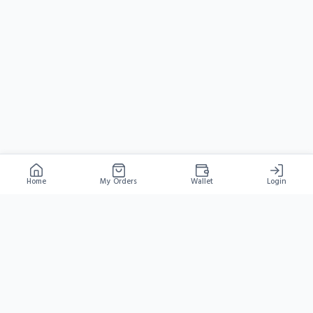
Home
My Orders
Wallet
Login
HYDRA
GAMESHOP
বাংলাদেশের সবচেয়ে দ্রুত গেম টপ-আপ প্ল্যাটফর্ম