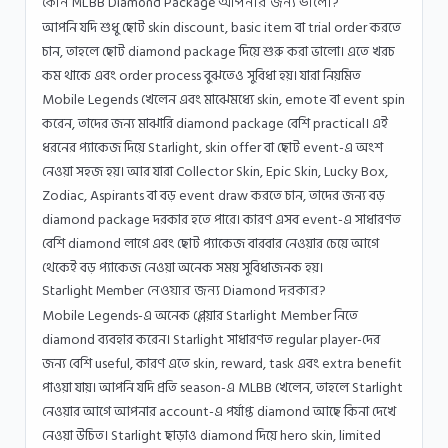
কোন MLBB Diamond Package আপনার জন্য ভালো?
আপনি যদি শুধু ছোট skin discount, basic item বা trial order করতে
চান, তাহলে ছোট diamond package দিয়ে শুরু করা ভালো। এতে খরচ
কম থাকে এবং order process বুঝতেও সুবিধা হয়। যারা নিয়মিত
Mobile Legends খেলেন এবং মাঝেমধ্যে skin, emote বা event spin
করেন, তাদের জন্য মাঝারি diamond package বেশি practical। এই
ধরনের প্যাকেজ দিয়ে Starlight, skin offer বা ছোট event-এ অংশ
নেওয়া সহজ হয়। আর যারা Collector Skin, Epic Skin, Lucky Box,
Zodiac, Aspirants বা বড় event draw করতে চান, তাদের জন্য বড়
diamond package দরকার হতে পারে। কারণ এসব event-এ সাধারণত
বেশি diamond লাগে এবং ছোট প্যাকেজ বারবার নেওয়ার চেয়ে আগে
থেকেই বড় প্যাকেজ নেওয়া অনেক সময় সুবিধাজনক হয়।
Starlight Member নেওয়ার জন্য Diamond দরকার?
Mobile Legends-এ অনেক প্লেয়ার Starlight Member নিতে
diamond ব্যবহার করেন। Starlight সাধারণত regular player-দের
জন্য বেশি useful, কারণ এতে skin, reward, task এবং extra benefit
পাওয়া যায়। আপনি যদি প্রতি season-এ MLBB খেলেন, তাহলে Starlight
নেওয়ার আগে আপনার account-এ পর্যাপ্ত diamond আছে কিনা দেখে
নেওয়া উচিত। Starlight ছাড়াও diamond দিয়ে hero skin, limited