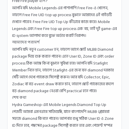
Free Fire player হলে?
আপনি যদি Mobile Legends-এর পাশাপাশি Free Fire-ও খেলেন,
তাহলে Free Fire UID top up process বুঝতে আমাদের এই গাইডটি
দেখতে পারেন:
Free Fire UID Top Up কীভাবে কাজ করে
। Mobile
Legends এবং Free Fire top up process এক নয়, তাই দুই game-এর
ID system আলাদা করে বুঝে অর্ডার করাই নিরাপদ।
আমাদের পরামর্শ
আপনি যদি নতুন customer হন, তাহলে আগে ছোট MLBB Diamond
package দিয়ে শুরু করতে পারেন। এতে User ID, Zone ID এবং order
process ঠিক আছে কিনা বুঝতে সুবিধা হবে। আপনি যদি Starlight
Member নিতে চান, তাহলে Starlight-এর জন্য যত diamond দরকার
সেটি আগে দেখে প্যাকেজ সিলেক্ট করুন। আর যদি Collector, Epic,
Zodiac বা বড় event draw করতে চান, তাহলে ছোট প্যাকেজের বদলে
বড় diamond package নেওয়া বেশি practical হতে পারে।
শেষ কথা
Hydra Gameshop-এর Mobile Legends Diamond Top Up
পেজটি আমরা এমনভাবে সাজিয়েছি, যাতে বাংলাদেশি MLBB প্লেয়াররা
সহজে diamond কিনতে পারেন। আপনার শুধু সঠিক User ID ও Zone
ID দিতে হবে, পছন্দের package সিলেক্ট করতে হবে এবং পেমেন্ট সম্পন্ন