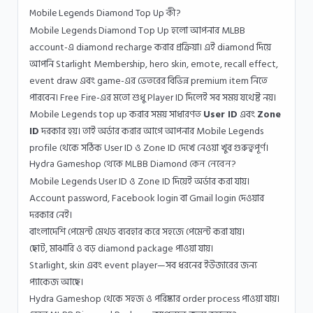
Mobile Legends Diamond Top Up কী?
Mobile Legends Diamond Top Up হলো আপনার MLBB
account-এ diamond recharge করার প্রক্রিয়া। এই diamond দিয়ে
আপনি Starlight Membership, hero skin, emote, recall effect,
event draw এবং game-এর ভেতরের বিভিন্ন premium item নিতে
পারবেন। Free Fire-এর মতো শুধু Player ID দিলেই সব সময় যথেষ্ট নয়।
Mobile Legends top up করার সময় সাধারণত
User ID
এবং
Zone
ID
দরকার হয়। তাই অর্ডার করার আগে আপনার Mobile Legends
profile থেকে সঠিক User ID ও Zone ID দেখে নেওয়া খুব গুরুত্বপূর্ণ।
Hydra Gameshop থেকে MLBB Diamond কেন নেবেন?
Mobile Legends User ID ও Zone ID দিয়েই অর্ডার করা যায়।
Account password, Facebook login বা Gmail login দেওয়ার
দরকার নেই।
বাংলাদেশি পেমেন্ট মেথড ব্যবহার করে সহজে পেমেন্ট করা যায়।
ছোট, মাঝারি ও বড় diamond package পাওয়া যায়।
Starlight, skin এবং event player—সব ধরনের ইউজারের জন্য
প্যাকেজ আছে।
Hydra Gameshop থেকে সহজ ও পরিষ্কার order process পাওয়া যায়।