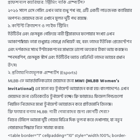
প্রফেশনাল ক্যারিয়ার: স্ট্রিমিং নাকি এস্পোর্টস?
২০২৬ সালে এসে গেমিং এখন আর শুধু শখ নয়, এটি একটি লাভজনক ক্যারিয়ার
অপশন। মেয়েদের জন্য এখানে মূলত দুটি পথ রয়েছে:
১. কন্টেন্ট ক্রিয়েশন ও লাইভ স্ট্রিমিং
ইউটিউব এবং ফেসবুক গেমিংয়ে নারী স্ট্রিমারদের ফলোয়ার সংখ্যা এখন
আকাশছোঁয়া। তারা শুধুমাত্র গেমপ্লে দেখিয়েই নয়, বরং তাদের ইউনিক প্রেজেন্টেশন
এবং দর্শকদের সাথে ইন্টারেকশনের মাধ্যমে ভালো অংকের টাকা আয় করছেন।
স্পনসরশিপ, ফেসবুক স্টার্স এবং ইউটিউব অ্যাড রেভিনিউ তাদের আয়ের প্রধান
উৎস।
২. প্রতিযোগিতামূলক এস্পোর্টস (Esports)
MLBB-তে আন্তর্জাতিকভাবে মেয়েদের জন্য
MWI (MLBB Women’s
Invitational)
এর মতো বড় টুর্নামেন্ট আয়োজন করা হয়। বাংলাদেশেও এখন
মেয়েদের জন্য ডেডিকেটেড টুর্নামেন্ট হচ্ছে। ফ্রি ফায়ারেও ফিমেল গিল্ডগুলো
নিয়মিত নিজেদের মধ্যে টুর্নামেন্ট আয়োজন করে প্রাইজমানি জিতছে।
ফ্রি ফায়ার বনাম MLBB: নারী গেমারদের জন্য কোনটি সেরা?
নিচের টেবিলে আমরা দুটি গেমের বিভিন্ন দিক তুলনা করে দেখালাম, যা নতুন
গেমারদের সিদ্ধান্ত নিতে সাহায্য করবে:
<table border="1" cellpadding="10" style="width:100%; border-