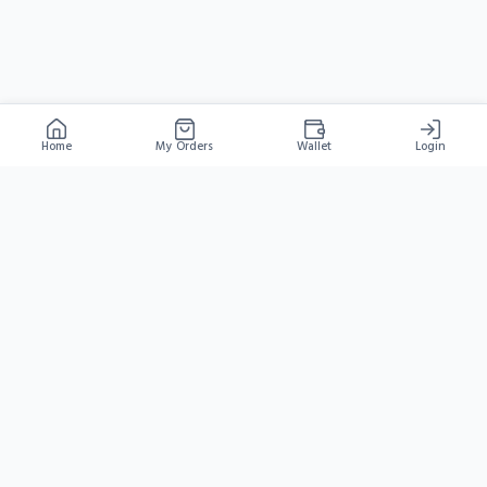
Home
My Orders
Wallet
Login
HYDRA
GAMESHOP
বাংলাদেশের সবচেয়ে দ্রুত গেম টপ-আপ প্ল্যাটফর্ম
NAVIGATE
SUPPORT
LEGAL
Home
FAQ
Privacy Policy