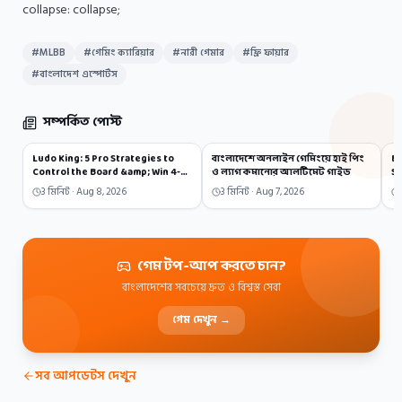
collapse: collapse;
#
MLBB
#
গেমিং ক্যারিয়ার
#
নারী গেমার
#
ফ্রি ফায়ার
#
বাংলাদেশ এস্পোর্টস
সম্পর্কিত পোস্ট
Ludo King: 5 Pro Strategies to
বাংলাদেশে অনলাইন গেমিংয়ে হাই পিং
Br
Control the Board &amp; Win 4-
ও ল্যাগ কমানোর আলটিমেট গাইড
St
Player Matches
S
3
মিনিট ·
Aug 8, 2026
3
মিনিট ·
Aug 7, 2026
গেম টপ-আপ করতে চান?
বাংলাদেশের সবচেয়ে দ্রুত ও বিশ্বস্ত সেবা
গেম দেখুন →
সব আপডেটস দেখুন