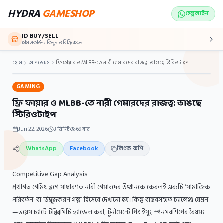
Skip to main content
HYDRA
GAMESHOP
হেল্পলাইন
ID BUY/SELL
গেম একাউন্ট কিনুন ও বিক্রি করুন
হোম
আপডেটস
ফ্রি ফায়ার ও MLBB-তে নারী গেমারদের রাজত্ব: ভাঙছে স্টিরিওটাইপ
GAMING
ফ্রি ফায়ার ও MLBB-তে নারী গেমারদের রাজত্ব: ভাঙছে
স্টিরিওটাইপ
Jun 22, 2026
3
মিনিট
69
বার
WhatsApp
Facebook
লিংক কপি
Competitive Gap Analysis
প্রথাগত গেমিং ব্লগে সাধারণত নারী গেমারদের উত্থানকে কেবলই একটি ‘সামাজিক
পরিবর্তন’ বা ‘উদ্বুদ্ধকরণ গল্প’ হিসেবে দেখানো হয়। কিন্তু বাস্তবসম্মত চ্যালেঞ্জ যেমন
—ভয়েস চ্যাটে টক্সিসিটি হ্যান্ডেল করা, টুর্নামেন্টে পিং ইস্যু, স্পনসরশিপের বৈষম্য