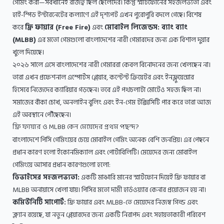
গেমিং করা—সবখানেই রাজত্ব ছিল ছেলেদের। কিন্তু স্মার্টফোনের সহজলভ্যতা এবং
হাই-স্পিড ইন্টারনেটের কল্যাণে এই দৃশ্যপট এখন পুরোপুরি বদলে গেছে। বিশেষ
করে
ফ্রি ফায়ার (Free Fire)
এবং
মোবাইল লিজেন্ডস: ব্যাং ব্যাং
(MLBB)
এর মতো গেমগুলো বাংলাদেশের নারী গেমারদের জন্য এক বিশাল দুয়ার
খুলে দিয়েছে।
২০২৬ সালে এসে বাংলাদেশের নারী গেমাররা কেবল বিনোদনের জন্য খেলছেন না।
তারা এখন প্রফেশনাল এস্পোর্টস প্লেয়ার, কন্টেন্ট ক্রিয়েটর এবং ইনফ্লুয়েন্সার
হিসেবে নিজেদের ক্যারিয়ার গড়ছেন। তবে এই পথচলাটা মোটেও সহজ ছিল না।
সমাজের বাঁকা চোখ, অনলাইন বুলিং এবং ইন-গেম টক্সিসিটি পার করে তারা আজ
এই অবস্থানে পৌঁছেছেন।
ফ্রি ফায়ার ও MLBB কেন মেয়েদের প্রথম পছন্দ?
বাংলাদেশে পিসি গেমিংয়ের চেয়ে মোবাইল গেমিং অনেক বেশি জনপ্রিয়। এর পেছনে
প্রধান কারণ হলো ইকোনমিক্যাল এবং পোর্টাবিলিটি। মেয়েদের জন্য মোবাইল
গেমিংয়ে আসার প্রধান কারণগুলো হলো:
ডিভাইসের সহজলভ্যতা:
একটি মাঝারি মানের স্মার্টফোন দিয়েই ফ্রি ফায়ার বা
MLBB অনায়াসে খেলা যায়। পিসির মতো দামী হার্ডওয়্যার কেনার প্রয়োজন হয় না।
কমিউনিটি সাপোর্ট:
ফ্রি ফায়ার এবং MLBB-তে মেয়েদের নিজস্ব গিল্ড এবং
ক্ল্যান রয়েছে, যা নতুন প্লেয়ারদের জন্য একটি নিরাপদ এবং সহায়তাকারী পরিবেশ