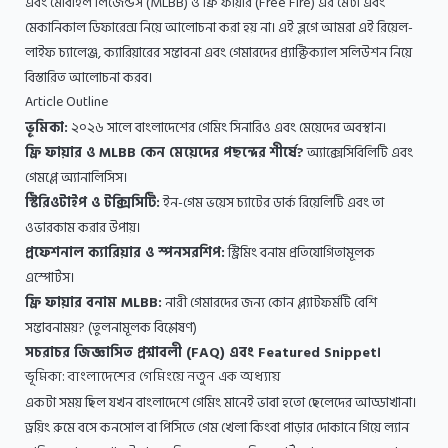
এবং মোবাইল লিজেন্ডস (MLBB) ও ফ্রি ফায়ার (Free Fire) এর মেটা এবং
মেকানিকাল ডিফারেন্স নিয়ে আলোচনা করা হয় না। এই ব্লগে আমরা এই রিয়েল-
লাইফ চ্যালেঞ্জ, ক্যারিয়ারের সম্ভাবনা এবং গেমারদের প্র্যাক্টিক্যাল সলিউশন নিয়ে
বিস্তারিত আলোচনা করব।
Article Outline
ভূমিকা:
২০২৬ সালে বাংলাদেশের গেমিং সিনারিও এবং মেয়েদের অবস্থান।
ফ্রি ফায়ার ও MLBB কেন মেয়েদের পছন্দের শীর্ষে?
অ্যাক্সেসিবিলিটি এবং
গেমপ্লে অ্যানালিসিস।
স্টিরিওটাইপ ও টক্সিসিটি:
ইন-গেম ভয়েস চ্যাটের ডার্ক রিয়েলিটি এবং তা
ওভারকাম করার উপায়।
প্রফেশনাল ক্যারিয়ার ও স্পনসরশিপ:
স্ট্রিমিং বনাম প্রতিযোগিতামূলক
এস্পোর্টস।
ফ্রি ফায়ার বনাম MLBB:
নারী গেমারদের জন্য কোন প্ল্যাটফর্মটি বেশি
সম্ভাবনাময়? (তুলনামূলক বিশ্লেষণ)
সচরাচর জিজ্ঞাসিত প্রশ্নাবলী (FAQ) এবং Featured Snippet।
ভূমিকা: বাংলাদেশের গেমিংয়ে নতুন এক অধ্যায়
একটা সময় ছিল যখন বাংলাদেশে গেমিং মানেই ভাবা হতো ছেলেদের আড্ডাখানা।
ড্রয়িং রুমে বসে কনসোল বা পিসিতে গেম খেলা কিংবা পাড়ার দোকানে গিয়ে ল্যান