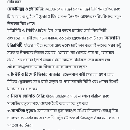
তৈরি করে।
মেকানিক্স ও স্ট্র্যাটেজি:
MLBB-তে মাইক্রো এবং ম্যাক্রো ডিসিশন মেকিং এবং
ফ্রি ফায়ার-এ কুইক রিফ্লেক্স ও টিম কো-অর্ডিনেশন মেয়েদের গেমিং স্কিলকে নতুন
উচ্চতায় নিয়ে গেছে।
টক্সিসিটি ও স্টিরিওটাইপ: ইন-গেম ভয়েস চ্যাটের ডার্ক রিয়েলিটি
বাংলাদেশের নারী গেমারদের সবচেয়ে বড় চ্যালেঞ্জগুলোর একটি হলো
অনলাইন
টক্সিসিটি
। র্যান্ডম লবিতে কোনো মেয়ে ভয়েস চ্যাট অন করলেই অনেক সময় কটু
মন্তব্য বা উপহাসের শিকার হতে হয়। “মেয়েরা গেম খেলতে পারে না”, “রান্নাঘরে
যাও”—এই ধরনের ক্লিশে মন্তব্য এখনো অনেক গেমারকে ফেস করতে হয়।
এই চ্যালেঞ্জগুলো তারা কীভাবে মোকাবেলা করছেন?
১.
মিউট ও রিপোর্ট ফিচার ব্যবহার:
প্রফেশনাল নারী গেমাররা এখন আর
টক্সিক প্লেয়ারদের সাথে তর্কে জড়ান না। তারা সরাসরি মিউট এবং গেমের রিপোর্ট
সিস্টেম ব্যবহার করেন।
২.
নিজস্ব স্কোয়াড তৈরি:
র্যান্ডম প্লেয়ারদের সাথে না খেলে পরিচিত এবং
সাপোর্টিভ বন্ধুদের সাথে স্কোয়াড তৈরি করে র‍্যাংক পুশ করা।
৩.
মানসিক দৃঢ়তা:
সমালোচনাকে বুড়ো আঙুল দেখিয়ে নিজেদের গেমপ্লে দিয়ে
প্রতিপক্ষকে জবাব দেওয়া। একটি নিখুঁত
Clutch
বা
Savage
-ই সব সমালোচনার
সবচেয়ে বড় উত্তর।