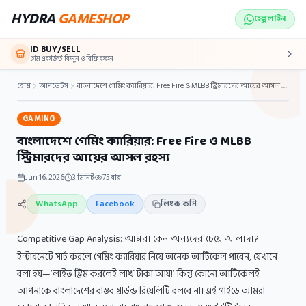
Skip to main content
HYDRA
GAMESHOP
হেল্পলাইন
ID BUY/SELL
গেম একাউন্ট কিনুন ও বিক্রি করুন
হোম
আপডেটস
বাংলাদেশে গেমিং ক্যারিয়ার: Free Fire ও MLBB স্ট্রিমারদের আয়ের আসল রহস্য
GAMING
বাংলাদেশে গেমিং ক্যারিয়ার: Free Fire ও MLBB
স্ট্রিমারদের আয়ের আসল রহস্য
Jun 16, 2026
3
মিনিট
75
বার
WhatsApp
Facebook
লিংক কপি
Competitive Gap Analysis: আমরা কেন অন্যদের চেয়ে আলাদা?
ইন্টারনেটে সার্চ করলে গেমিং ক্যারিয়ার নিয়ে অনেক আর্টিকেল পাবেন, যেখানে
বলা হয়—’লাইভ স্ট্রিম করলেই লাখ টাকা আয়!’ কিন্তু কোনো আর্টিকেলই
আপনাকে বাংলাদেশের বাস্তব গ্রাউন্ড রিয়েলিটি বলবে না। এই গাইডে আমরা