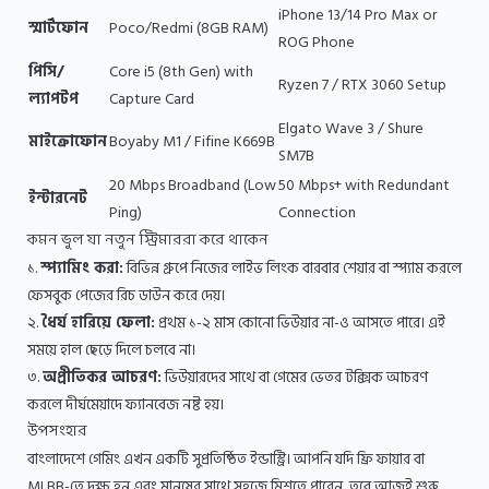
iPhone 13/14 Pro Max or
স্মার্টফোন
Poco/Redmi (8GB RAM)
ROG Phone
পিসি/
Core i5 (8th Gen) with
Ryzen 7 / RTX 3060 Setup
ল্যাপটপ
Capture Card
Elgato Wave 3 / Shure
মাইক্রোফোন
Boyaby M1 / Fifine K669B
SM7B
20 Mbps Broadband (Low
50 Mbps+ with Redundant
ইন্টারনেট
Ping)
Connection
কমন ভুল যা নতুন স্ট্রিমাররা করে থাকেন
১.
স্প্যামিং করা:
বিভিন্ন গ্রুপে নিজের লাইভ লিংক বারবার শেয়ার বা স্প্যাম করলে
ফেসবুক পেজের রিচ ডাউন করে দেয়।
২.
ধৈর্য হারিয়ে ফেলা:
প্রথম ১-২ মাস কোনো ভিউয়ার না-ও আসতে পারে। এই
সময়ে হাল ছেড়ে দিলে চলবে না।
৩.
অপ্রীতিকর আচরণ:
ভিউয়ারদের সাথে বা গেমের ভেতর টক্সিক আচরণ
করলে দীর্ঘমেয়াদে ফ্যানবেজ নষ্ট হয়।
উপসংহার
বাংলাদেশে গেমিং এখন একটি সুপ্রতিষ্ঠিত ইন্ডাস্ট্রি। আপনি যদি ফ্রি ফায়ার বা
MLBB-তে দক্ষ হন এবং মানুষের সাথে সহজে মিশতে পারেন, তবে আজই শুরু