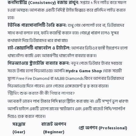
কনসিস্টেন্সি (Consistency) বজায় রাখুন:
সপ্তাহে ১ দিন লাইভ করে সফল
হওয়া অসম্ভব। আপনাকে একটি নির্দিষ্ট টাইম ফিক্সড করে প্রতিদিন লাইভ করতে
হবে।
ইউনিক পারসোনালিটি তৈরি করুন:
শুধু গেম খেললেই হবে না, ভিউয়ারদের
সাথে কথা বলতে হবে, ফানি কমেন্ট্রি করতে হবে। গেমপ্লে খারাপ হলেও সুন্দর
কথাবার্তা দিয়ে ভিউয়ারদের ধরে রাখা যায়।
হাই-কোয়ালিটি থাম্বনেইল ও টাইটেল:
আপনার ভিডিওর ফার্স্ট ইমপ্রেশন হলো
থাম্বনেইল। ক্যাচি এবং আকর্ষণীয় থাম্বনেইল ব্যবহার করুন।
গিভঅ্যাওয়ে স্ট্র্যাটেজি ব্যবহার করুন:
নতুন পেজে ভিউয়ার টানার সবচেয়ে
সহজ উপায় হলো গিভঅ্যাওয়ে। আপনি
Hydra Game Shop
থেকে সাশ্রয়ী
মূল্যে Free Fire Diamond বা MLBB Diamonds কিনে আপনার ভিউয়ারদের
গিভঅ্যাওয়ে দিতে পারেন। এতে পেজের এঙ্গেজমেন্ট হু হু করে বাড়বে।
স্ট্রিমিং শুরু করতে কী কী গিয়ার লাগবে?
অনেকেই ভাবেন লাখ টাকার পিসি ছাড়া স্ট্রিমিং করা যায় না। এটি সম্পূর্ণ ভুল ধারণা!
আপনি চাইলে একটি ভালো মানের স্মার্টফোন এবং একটি বাজেট পিসি/ল্যাপটপ
দিয়েও শুরু করতে পারেন।
সরঞ্জাম
বাজেট অপশন
প্রো অপশন (Professional)
(Gear)
(Beginner)