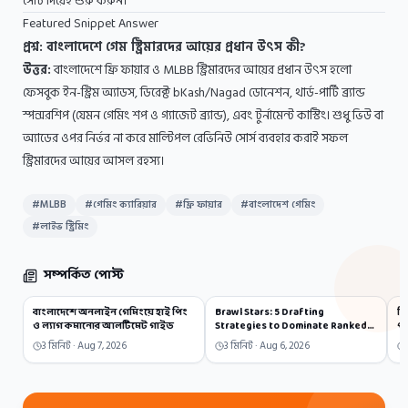
সেটি দিয়েই শুরু করুন।
Featured Snippet Answer
প্রশ্ন: বাংলাদেশে গেম স্ট্রিমারদের আয়ের প্রধান উৎস কী?
উত্তর:
বাংলাদেশে ফ্রি ফায়ার ও MLBB স্ট্রিমারদের আয়ের প্রধান উৎস হলো
ফেসবুক ইন-স্ট্রিম অ্যাডস, ডিরেক্ট bKash/Nagad ডোনেশন, থার্ড-পার্টি ব্র্যান্ড
স্পন্সরশিপ (যেমন গেমিং শপ ও গ্যাজেট ব্র্যান্ড), এবং টুর্নামেন্ট কাস্টিং। শুধু ভিউ বা
অ্যাডের ওপর নির্ভর না করে মাল্টিপল রেভিনিউ সোর্স ব্যবহার করাই সফল
স্ট্রিমারদের আয়ের আসল রহস্য।
#
MLBB
#
গেমিং ক্যারিয়ার
#
ফ্রি ফায়ার
#
বাংলাদেশ গেমিং
#
লাইভ স্ট্রিমিং
সম্পর্কিত পোস্ট
বাংলাদেশে অনলাইন গেমিংয়ে হাই পিং
Brawl Stars: 5 Drafting
ফ্
ও ল্যাগ কমানোর আলটিমেট গাইড
Strategies to Dominate Ranked
পা
Solo Queue
গ
3
মিনিট ·
Aug 7, 2026
3
মিনিট ·
Aug 6, 2026