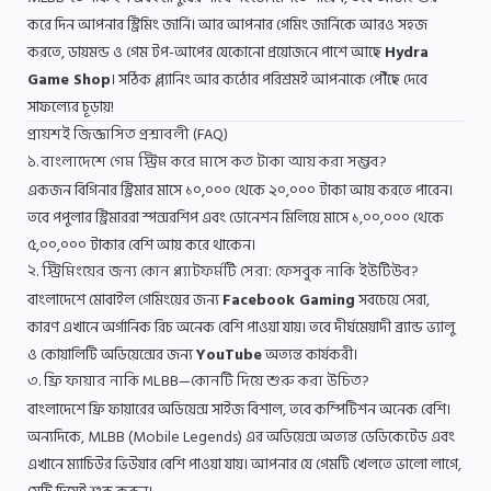
করে দিন আপনার স্ট্রিমিং জার্নি। আর আপনার গেমিং জার্নিকে আরও সহজ
করতে, ডায়মন্ড ও গেম টপ-আপের যেকোনো প্রয়োজনে পাশে আছে
Hydra
Game Shop
। সঠিক প্ল্যানিং আর কঠোর পরিশ্রমই আপনাকে পৌঁছে দেবে
সাফল্যের চূড়ায়!
প্রায়শই জিজ্ঞাসিত প্রশ্নাবলী (FAQ)
১. বাংলাদেশে গেম স্ট্রিম করে মাসে কত টাকা আয় করা সম্ভব?
একজন বিগিনার স্ট্রিমার মাসে ১০,০০০ থেকে ২০,০০০ টাকা আয় করতে পারেন।
তবে পপুলার স্ট্রিমাররা স্পন্সরশিপ এবং ডোনেশন মিলিয়ে মাসে ১,০০,০০০ থেকে
৫,০০,০০০ টাকার বেশি আয় করে থাকেন।
২. স্ট্রিমিংয়ের জন্য কোন প্ল্যাটফর্মটি সেরা: ফেসবুক নাকি ইউটিউব?
বাংলাদেশে মোবাইল গেমিংয়ের জন্য
Facebook Gaming
সবচেয়ে সেরা,
কারণ এখানে অর্গানিক রিচ অনেক বেশি পাওয়া যায়। তবে দীর্ঘমেয়াদী ব্র্যান্ড ভ্যালু
ও কোয়ালিটি অডিয়েন্সের জন্য
YouTube
অত্যন্ত কার্যকরী।
৩. ফ্রি ফায়ার নাকি MLBB—কোনটি দিয়ে শুরু করা উচিত?
বাংলাদেশে ফ্রি ফায়ারের অডিয়েন্স সাইজ বিশাল, তবে কম্পিটিশন অনেক বেশি।
অন্যদিকে, MLBB (Mobile Legends) এর অডিয়েন্স অত্যন্ত ডেডিকেটেড এবং
এখানে ম্যাচিউর ভিউয়ার বেশি পাওয়া যায়। আপনার যে গেমটি খেলতে ভালো লাগে,