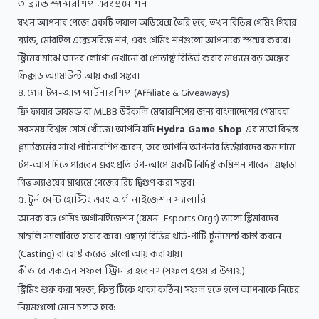
৩. ব্র্যান্ড স্পন্সরশিপ এবং প্রমোশন
যখন আপনার পেজে একটি লয়াল অডিয়েন্স তৈরি হবে, তখন বিভিন্ন গেমিং গিয়ার
ব্র্যান্ড, মোবাইল এক্সেসরিজ শপ, এবং গেমিং শপগুলো আপনাকে স্পন্সর করবে।
স্ট্রিমের মাঝে তাদের লোগো দেখানো বা প্রোডাক্ট রিভিউ করার মাধ্যমে বড় অঙ্কের
ফিক্সড অ্যামাউন্ট আয় করা সম্ভব।
৪. গেম টপ-আপ পার্টনারশিপ (Affiliate & Giveaways)
ফ্রি ফায়ার ডায়মন্ড বা MLBB উইকলি মেম্বারশিপের জন্য বাংলাদেশের গেমাররা
সবসময় বিশ্বস্ত সোর্স খোঁজে। আপনি যদি
Hydra Game Shop
-এর মতো বিশ্বস্ত
প্ল্যাটফর্মের সাথে পার্টনারশিপ করেন, তবে আপনি আপনার ভিউয়ারদের কম দামে
টপ-আপ দিতে পারবেন এবং প্রতি টপ-আপে একটি নির্দিষ্ট কমিশন পাবেন। এছাড়া
গিভঅ্যাওয়ের মাধ্যমে পেজের রিচ দ্বিগুণ করা সম্ভব।
৫. টুর্নামেন্ট হোস্টিং এবং অর্গানাইজেশন স্যালারি
অনেক বড় গেমিং অর্গানাইজেশন (যেমন- Esports Orgs) ভালো স্ট্রিমারদের
মান্থলি স্যালারিতে হায়ার করে। এছাড়া বিভিন্ন থার্ড-পার্টি টুর্নামেন্ট কাস্ট করনে
(Casting) বা হোস্ট করেও ভালো আয় করা যায়।
কীভাবে একজন সফল স্ট্রিমার হবেন? (সফল হওয়ার উপায়)
স্ট্রিমিং শুরু করা সহজ, কিন্তু টিকে থাকা কঠিন। সফল হতে হলে আপনাকে নিচের
নিয়মগুলো মেনে চলতে হবে: