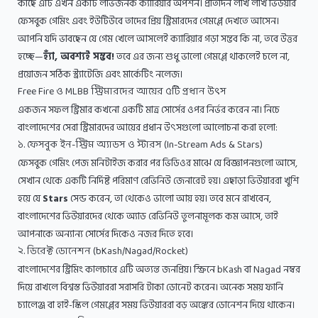
কাছে এটি এখন একটি লাভজনক ক্যারিয়ার অপশন। প্রতিদিন লাখ লাখ ভিউয়ার
ফেসবুক গেমিং এবং ইউটিউবে তাদের প্রিয় স্ট্রিমারদের গেমপ্লে দেখতে আসেন।
আপনি যদি ভাবছেন যে গেম খেলে আসলেই ক্যারিয়ার গড়া সম্ভব কি না, তবে উত্তর
হচ্ছে—
হ্যাঁ, অবশ্যই সম্ভব!
তবে এর জন্য শুধু ভালো গেমপ্লে থাকলেই চলে না,
প্রয়োজন সঠিক স্ট্র্যাটেজি এবং মার্কেটিং নলেজ।
Free Fire ও MLBB স্ট্রিমারদের আয়ের ৫টি প্রধান উৎস
একজন সফল স্ট্রিমার কখনো একটি মাত্র সোর্সের ওপর নির্ভর করেন না। নিচে
বাংলাদেশের সেরা স্ট্রিমারদের আয়ের প্রধান উৎসগুলো আলোচনা করা হলো:
১. ফেসবুক ইন-স্ট্রিম অ্যাডস ও স্টারস (In-Stream Ads & Stars)
ফেসবুক গেমিং পেজ মনিটাইজ করার পর ভিডিওর মাঝে যে বিজ্ঞাপনগুলো আসে,
সেখান থেকে একটি নির্দিষ্ট পরিমাণ রেভিনিউ জেনারেট হয়। এছাড়া ভিউয়াররা খুশি
হয়ে যে
Stars
সেন্ড করেন, তা থেকেও ভালো আয় হয়। তবে মনে রাখবেন,
বাংলাদেশের ভিউয়ারদের থেকে অ্যাড রেভিনিউ তুলনামূলক কম আসে, তাই
আপনাকে অন্যান্য সোর্সের দিকেও নজর দিতে হবে।
২. ডিরেক্ট ডোনেশন (bKash/Nagad/Rocket)
বাংলাদেশের স্ট্রিমিং কালচারে এটি অত্যন্ত জনপ্রিয়। স্ক্রিনে bKash বা Nagad নম্বর
দিয়ে রাখলে বিশ্বস্ত ভিউয়াররা সরাসরি টাকা ডোনেট করেন। অনেক সময় ফানি
চ্যালেঞ্জ বা হাই-স্কিল গেমপ্লের সময় ভিউয়াররা বড় অঙ্কের ডোনেশন দিয়ে থাকেন।