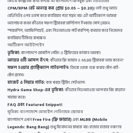
কোনো কাল্পনিক কথা বলবো না। বাংলাদেশে ফেসবুক এবং ইউটিউবের
CPM/RPM রেট অত্যন্ত কম (প্রায় $0.05 – $0.20)
। তাই শুধু অ্যাড
রেভিনিউর ওপর ভরসা করে ক্যারিয়ার গড়া সম্ভব নয়। এই আর্টিকেলে আমরা
আলোচনা করব কীভাবে সফল স্ট্রিমাররা মাল্টিপল ইনকাম সোর্স (যেমন:
স্পন্সরশিপ, অ্যাফিলিয়েট, এবং গিভঅ্যাওয়ে পার্টনারশিপ) ব্যবহার করে নিজেদের
ক্যারিয়ার টিকিয়ে রাখছেন।
আর্টিকেল আউটলাইন
ভূমিকা:
বাংলাদেশে মোবাইল গেমিং ও স্ট্রিমিংয়ের বর্তমান অবস্থা।
আয়ের ৫টি আসল উৎস:
কীভাবে ফ্রি ফায়ার ও MLBB স্ট্রিমাররা আয় করেন?
সফল হওয়ার প্র্যাক্টিক্যাল গাইডলাইন:
জিরো থেকে শুরু করার স্টেপ-বাই-
স্টেপ প্রসেস।
বাজেট ও গিয়ার গাইড:
কম খরচে স্ট্রিমিং সেটআপ।
Hydra Game Shop-এর ভূমিকা:
কীভাবে গিভঅ্যাওয়ে আপনার রিচ বাড়াতে
সাহায্য করে।
FAQ এবং Featured Snippet।
ভূমিকা: বাংলাদেশে মোবাইল গেমিংয়ের জোয়ার
বাংলাদেশে এখন
Free Fire (ফ্রি ফায়ার)
এবং
MLBB (Mobile
Legends: Bang Bang)
শুধু বিনোদনের মাধ্যম নয়। হাজার হাজার তরুণের