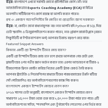
উত্তর:
বাংলাদেশে এখনো সরাসরি কোনো প্রাতিষ্ঠানিক কোর্স নেই। তবে
আন্তর্জাতিকভাবে
Esports Coaching Academy (ECA)
বা বিভিন্ন
অনলাইন সার্টিফিকেশন কোর্স রয়েছে যা আপনি করতে পারেন।
প্রশ্ন ৩: একজন অ্যানালিস্টের কি কোডিং বা প্রোগ্রামিং জানা দরকার?
উত্তর:
না, কোডিং জানা বাধ্যতামূলক নয়। তবে আপনি যদি Python বা SQL দিয়ে
ডেটা স্ক্র্যাপিং ও ভিজুয়ালাইজেশন করতে পারেন, তবে গ্লোবাল মার্কেটপ্লেসে (যেমন
লিকুইডিটি বা ইন্টারন্যাশনাল অর্গ) আপনার ডিমান্ড বহুগুণ বেড়ে যাবে।
Featured Snippet Answers
কিভাবে একটি প্রো ইস্পোর্টস টিমের কোচ হবেন?
একটি প্রো ইস্পোর্টস টিমের কোচ হতে হলে প্রথমে আপনাকে গেম মেটা এবং
ড্রাফটিংয়ের ওপর গভীর জ্ঞান অর্জন করতে হবে। এরপর আন্ডারডগ বা টিয়ার-২
টিমগুলোকে ফ্রিতে কোচিং করিয়ে নিজের একটি ট্র্যাক রেকর্ড তৈরি করুন।
আপনার স্ট্র্যাটেজি ও লিডারশিপের মাধ্যমে টিমের পারফরম্যান্সের উন্নতি ঘটিয়ে
সেই পোর্টফোলিও বড় অর্গানাইজেশনগুলোর কাছে পিচ করুন।
বাংলাদেশে একজন ইস্পোর্টস কোচের বেতন কত?
২০২৬ সালের ডেটা অনুযায়ী, বাংলাদেশে একজন ইস্পোর্টস কোচের বেতন
সাধারণত ২৫,০০০ টাকা থেকে শুরু করে ১,৫০,০০০ টাকা পর্যন্ত হতে পারে। এটি
অর্গানাইজেশনের সাইজ, স্পনসরশিপ এবং টুর্নামেন্টের লেভেলের ওপর নির্ভর করে