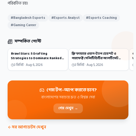
পরিবর্তিত হয়।
#
Bangladesh Esports
#
Esports Analyst
#
Esports Coaching
#
Gaming Career
সম্পর্কিত পোস্ট
Brawl Stars: 5 Drafting
ফ্রি ফায়ারে ওয়ান-ট্যাপ হেডশট ও
Co
Strategies to Dominate Ranked
পারফেক্ট সেন্সিটিভিটির আলটিমেট
W
Solo Queue
গাইড
St
3
মিনিট ·
Aug 6, 2026
3
মিনিট ·
Aug 5, 2026
গেম টপ-আপ করতে চান?
বাংলাদেশের সবচেয়ে দ্রুত ও বিশ্বস্ত সেবা
গেম দেখুন →
সব আপডেটস দেখুন