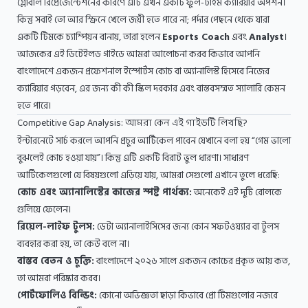
গ্লোবাল রিপ্রেজেন্টেশনের কারণে এটি এখন একটি ফুল-টাইম ক্যারিয়ার অপশন।
কিন্তু সবাই তো আর স্ক্রিনে খেলে জয়ী হতে পারে না; পর্দার পেছনে থেকে যারা
একটি টিমকে চ্যাম্পিয়ন বানায়, তারা হলেন
Esports Coach
এবং
Analyst
।
আজকের এই ডিটেইলড গাইডে আমরা আলোচনা করব কিভাবে আপনি
বাংলাদেশে একজন প্রফেশনাল ইস্পোর্টস কোচ বা অ্যানালিস্ট হিসেবে নিজের
ক্যারিয়ার গড়বেন, এর জন্য কী কী স্কিল দরকার এবং বাস্তবসম্মত স্যালারি কেমন
হতে পারে।
Competitive Gap Analysis: আমরা কেন এই গাইডটি লিখছি?
ইন্টারনেটে সার্চ করলে আপনি প্রচুর আর্টিকেল পাবেন যেখানে বলা হয় “গেম ভালো
বুঝলেই কোচ হওয়া যায়”। কিন্তু এটি একটি বিরাট ভুল ধারণা। সাধারণ
আর্টিকেলগুলো যে বিষয়গুলো এড়িয়ে যায়, আমরা সেগুলো এখানে তুলে ধরেছি:
কোচ এবং অ্যানালিস্টের কাজের স্পষ্ট পার্থক্য:
অনেকেই এই দুটি রোলকে
গুলিয়ে ফেলেন।
রিয়েল-লাইফ টুলস:
ডেটা অ্যানালাইসিসের জন্য কোন সফটওয়্যার বা টুলস
ব্যবহার করা হয়, তা কেউ বলে না।
বাস্তব বেতন ও চুক্তি:
বাংলাদেশে ২০২৬ সালে একজন কোচের প্রকৃত আয় কত,
তা আমরা পরিষ্কার করব।
পোর্টফোলিও বিল্ডিং:
কোনো অভিজ্ঞতা ছাড়া কিভাবে প্রো টিমগুলোর নজরে