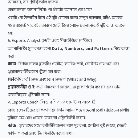
আসবেন, তার প্র্যাক্টিক্যাল হ্যাকস।
কোচ বনাম অ্যানালিস্ট: পার্থক্যটা আসলে কোথায়?
একটি প্রো ইস্পোর্টস টিমে এই দুটি রোলের কাজ সম্পূর্ণ আলাদা, যদিও অনেক
সময় বাজেট সংকটের কারণে ছোট টিমগুলোতে একজনকেই দুটি কাজ করতে
হয়।
১. Esports Analyst (ডেটা এবং স্ট্র্যাটেজির মাস্টার)
অ্যানালিস্টের মূল কাজ হলো
Data, Numbers, and Patterns
নিয়ে কাজ
করা।
কাজ:
বিপক্ষ দলের ড্রাফটিং প্যাটার্ন, ল্যান্ডিং স্পট, রোটেশন পাথওয়ে এবং
প্লেয়ারদের উইকনেস খুঁজে বের করা।
ফোকাস:
“কী হচ্ছে এবং কেন হচ্ছে?” (What and Why).
প্রয়োজনীয় গুণ:
কড়া পর্যবেক্ষণ ক্ষমতা, এক্সেল শিটের ব্যবহার এবং গেম
মেকানিক্সের খুঁটিনাটি জ্ঞান।
২. Esports Coach (লিডারশিপ এবং মেন্টাল সাপোর্ট)
কোচ হলেন টিমের চালিকাশক্তি। তিনি অ্যানালিস্টের দেওয়া ডেটা প্লেয়ারদের মাথায়
ঢুকিয়ে দেন এবং গেমের ভেতর তা এক্সিকিউট করান।
কাজ:
প্লেয়ারদের মধ্যে কমিউনিকেশন গ্যাপ দূর করা, মেন্টাল বুস্ট দেওয়া, ড্রাফট
ফাইনাল করা এবং টিম সিনার্জি বজায় রাখা।