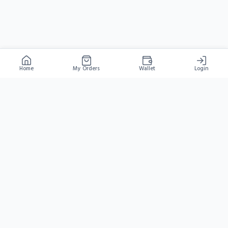
Home
My Orders
Wallet
Login
HYDRA
GAMESHOP
বাংলাদেশের সবচেয়ে দ্রুত গেম টপ-আপ প্ল্যাটফর্ম
NAVIGATE
SUPPORT
LEGAL
Home
FAQ
Privacy Policy