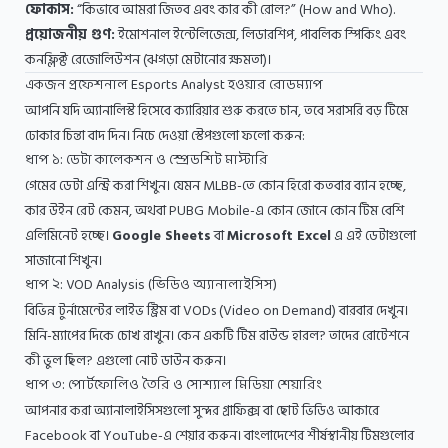
ফোকাস:
“কিভাবে আমরা জিতব এবং কার কী রোল?” (How and Who).
প্রয়োজনীয় গুণ:
ইমোশনাল ইন্টেলিজেন্স, লিডারশিপ, পাবলিক স্পিকিং এবং
কনফ্লিক্ট রেজোলিউশন (ঝগড়া মেটানোর ক্ষমতা)।
একজন প্রফেশনাল Esports Analyst হওয়ার রোডম্যাপ
আপনি যদি অ্যানালিস্ট হিসেবে ক্যারিয়ার শুরু করতে চান, তবে সরাসরি বড় টিমে
ঢোকার চিন্তা বাদ দিন। নিচে দেওয়া স্টেপগুলো ফলো করুন:
ধাপ ১: ডেটা কালেকশন ও স্প্রেডশিট মাস্টারি
গেমের ডেটা এন্ট্রি করা শিখুন। যেমন MLBB-তে কোন হিরো কতবার ব্যান হচ্ছে,
কার উইন রেট কেমন, অথবা PUBG Mobile-এ কোন জোনে কোন টিম বেশি
এলিমিনেট হচ্ছে।
Google Sheets
বা
Microsoft Excel
এ এই ডেটাগুলো
সাজানো শিখুন।
ধাপ ২: VOD Analysis (ভিডিও অ্যানালাইসিস)
বিভিন্ন টুর্নামেন্টের লাইভ স্ট্রিম বা VODs (Video on Demand) বারবার দেখুন।
মিনি-ম্যাপের দিকে চোখ রাখুন। কেন একটি টিম রাউন্ড হারল? তাদের রোটেশনে
কী ভুল ছিল? এগুলো নোট ডাউন করুন।
ধাপ ৩: পোর্টফোলিও তৈরি ও সোশ্যাল মিডিয়া শেয়ারিং
আপনার করা অ্যানালাইসিসগুলো সুন্দর গ্রাফিক্স বা ছোট ভিডিও আকারে
Facebook বা YouTube-এ শেয়ার করুন। বাংলাদেশের শীর্ষস্থানীয় টিমগুলোর