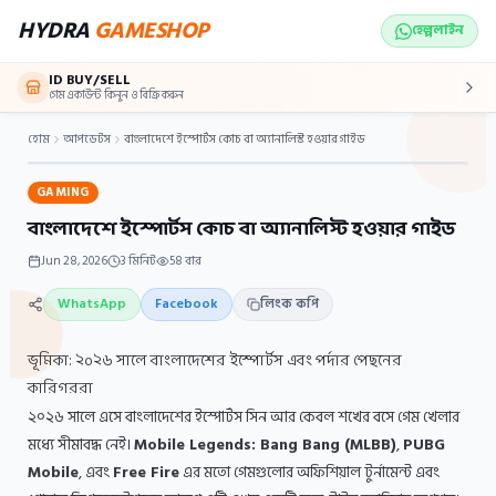
Skip to main content
HYDRA
GAMESHOP
হেল্পলাইন
ID BUY/SELL
গেম একাউন্ট কিনুন ও বিক্রি করুন
হোম
আপডেটস
বাংলাদেশে ইস্পোর্টস কোচ বা অ্যানালিস্ট হওয়ার গাইড
GAMING
বাংলাদেশে ইস্পোর্টস কোচ বা অ্যানালিস্ট
হওয়ার গাইড
বাংলাদেশে ইস্পোর্টস কোচ বা অ্যানালিস্ট হওয়ার গাইড
Jun 28, 2026
3
মিনিট
58
বার
WhatsApp
Facebook
লিংক কপি
ভূমিকা: ২০২৬ সালে বাংলাদেশের ইস্পোর্টস এবং পর্দার পেছনের
কারিগররা
২০২৬ সালে এসে বাংলাদেশের ইস্পোর্টস সিন আর কেবল শখের বসে গেম খেলার
মধ্যে সীমাবদ্ধ নেই।
Mobile Legends: Bang Bang (MLBB)
,
PUBG
Mobile
, এবং
Free Fire
এর মতো গেমগুলোর অফিশিয়াল টুর্নামেন্ট এবং