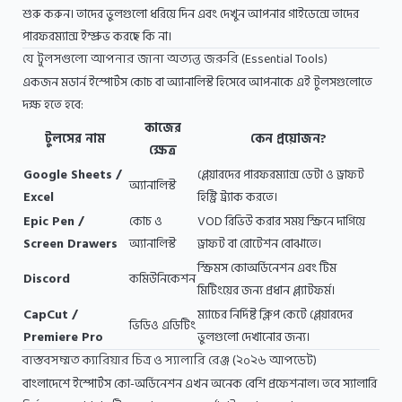
শুরু করুন। তাদের ভুলগুলো ধরিয়ে দিন এবং দেখুন আপনার গাইডেন্সে তাদের
পারফরম্যান্স ইম্প্রুভ করছে কি না।
যে টুলসগুলো আপনার জানা অত্যন্ত জরুরি (Essential Tools)
একজন মডার্ন ইস্পোর্টস কোচ বা অ্যানালিস্ট হিসেবে আপনাকে এই টুলসগুলোতে
দক্ষ হতে হবে:
কাজের
টুলসের নাম
কেন প্রয়োজন?
ক্ষেত্র
Google Sheets /
প্লেয়ারদের পারফরম্যান্স ডেটা ও ড্রাফট
অ্যানালিস্ট
Excel
হিস্ট্রি ট্র্যাক করতে।
Epic Pen /
কোচ ও
VOD রিভিউ করার সময় স্ক্রিনে দাগিয়ে
Screen Drawers
অ্যানালিস্ট
ড্রাফট বা রোটেশন বোঝাতে।
স্ক্রিমস কোঅর্ডিনেশন এবং টিম
Discord
কমিউনিকেশন
মিটিংয়ের জন্য প্রধান প্ল্যাটফর্ম।
CapCut /
ম্যাচের নির্দিষ্ট ক্লিপ কেটে প্লেয়ারদের
ভিডিও এডিটিং
Premiere Pro
ভুলগুলো দেখানোর জন্য।
বাস্তবসম্মত ক্যারিয়ার চিত্র ও স্যালারি রেঞ্জ (২০২৬ আপডেট)
বাংলাদেশে ইস্পোর্টস কো-অর্ডিনেশন এখন অনেক বেশি প্রফেশনাল। তবে স্যালারি