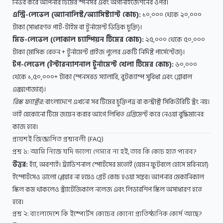
নির্ভর করে আপনার টিমের স্পনসর এবং অর্গানাইজেশনের ওপর।
এন্ট্রি-লেভেল (অ্যানালিস্ট/অ্যাসিস্ট্যান্ট কোচ):
১০,০০০ থেকে ২০,০০০
টাকা (সাধারণত পার্ট-টাইম বা টুর্নামেন্ট ভিত্তিক চুক্তি)।
মিড-লেভেল (লোকাল চ্যাম্পিয়ন টিমের কোচ):
২৫,০০০ থেকে ৫০,০০০
টাকা (মাসিক বেতন + টুর্নামেন্ট প্রাইজ পুলের একটি নির্দিষ্ট পার্সেন্টেজ)।
টপ-লেভেল (ইন্টারন্যাশনাল টুর্নামেন্ট খেলা টিমের কোচ):
৬০,০০০
থেকে ১,৫০,০০০+ টাকা (স্পনসরড স্যালারি, বুটক্যাম্প সুবিধা এবং গ্লোবাল
এক্সপোজার)।
রিস্ক ফ্যাক্টর:
বাংলাদেশে এখনো সব টিমের চুক্তিপত্র বা কন্ট্রাক্ট সিকিউরিটি স্ট্রং নয়।
তাই যেকোনো টিমে জয়েন করার আগে লিখিত এগ্রিমেন্ট করে নেওয়া বুদ্ধিমানের
কাজ হবে।
প্রায়শই জিজ্ঞাসিত প্রশ্নাবলী (FAQ)
প্রশ্ন ১: আমি নিজে যদি ভালো গেমার না হই, তবে কি কোচ হতে পারব?
উত্তর:
হ্যাঁ, অবশ্যই। ট্র্যাডিশনাল স্পোর্টসের মতোই (যেমন ফুটবলে হোসে মরিনহো)
ইস্পোর্টসেও ভালো প্লেয়ার না হয়েও গ্রেট কোচ হওয়া সম্ভব। আপনার মেকানিকাল
স্কিল কম থাকলেও স্ট্র্যাটেজিকাল নলেজ এবং লিডারশিপ স্কিল অসাধারণ হতে
হবে।
প্রশ্ন ২: বাংলাদেশে কি ইস্পোর্টস কোচের কোনো প্রাতিষ্ঠানিক কোর্স আছে?