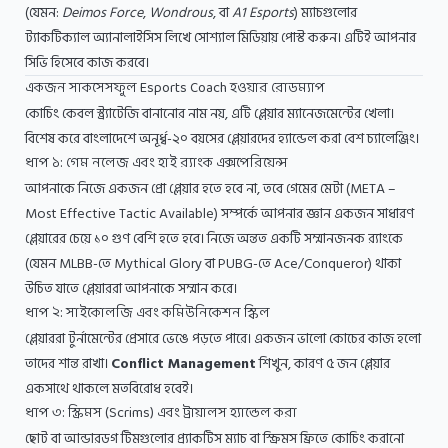
(যেমন:
Deimos Force
,
Wondrous
, বা
A1 Esports
) ম্যাচগুলোর
ট্যাকটিক্যাল অ্যানালাইসিস লিখে সোশ্যাল মিডিয়ায় পোস্ট করুন। এটিই আপনার
সিভি হিসেবে কাজ করবে।
একজন সাকসেসফুল Esports Coach হওয়ার রোডম্যাপ
কোচিং কেবল স্ট্র্যাটেজি বানানোর নাম নয়, এটি প্লেয়ার ম্যানেজমেন্টের খেলা।
বিশেষ করে বাংলাদেশে অনূর্ধ্ব-২০ বয়সের প্লেয়ারদের হ্যান্ডেল করা বেশ চ্যালেঞ্জিং।
ধাপ ১: গেম নলেজ এবং হাই র‍্যাংক এক্সপেরিয়েন্স
আপনাকে নিজে একজন প্রো প্লেয়ার হতে হবে না, তবে গেমের মেটা (META –
Most Effective Tactic Available) সম্পর্কে আপনার জ্ঞান একজন সাধারণ
প্লেয়ারের চেয়ে ১০ গুণ বেশি হতে হবে। নিজে অন্তত একটি সম্মানজনক র‍্যাংকে
(যেমন MLBB-তে Mythical Glory বা PUBG-তে Ace/Conqueror) থাকা
উচিত যাতে প্লেয়াররা আপনাকে সম্মান করে।
ধাপ ২: সাইকোলজি এবং কমিউনিকেশন স্কিল
প্লেয়াররা টুর্নামেন্টের প্রেসারে ভেঙে পড়তে পারে। একজন ভালো কোচের কাজ হলো
তাদের শান্ত রাখা।
Conflict Management
শিখুন, কারণ ৫ জন প্লেয়ার
একসাথে থাকলে মতবিরোধ হবেই।
ধাপ ৩: স্ক্রিমস (Scrims) এবং ট্রায়ালস হ্যান্ডেল করা
ছোট বা আন্ডারডগ টিমগুলোর প্র্যাকটিস ম্যাচ বা স্ক্রিমস ফ্রিতে কোচিং করানো